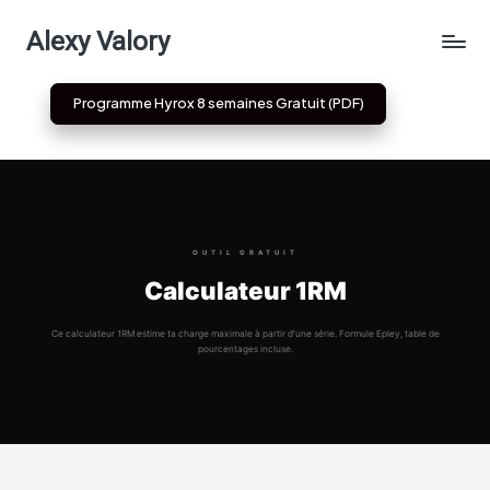
Alexy Valory
Skip
to
Programme Hyrox 8 semaines Gratuit (PDF)
content
OUTIL GRATUIT
Calculateur 1RM
Ce calculateur 1RM estime ta charge maximale à partir d’une série. Formule Epley, table de
pourcentages incluse.