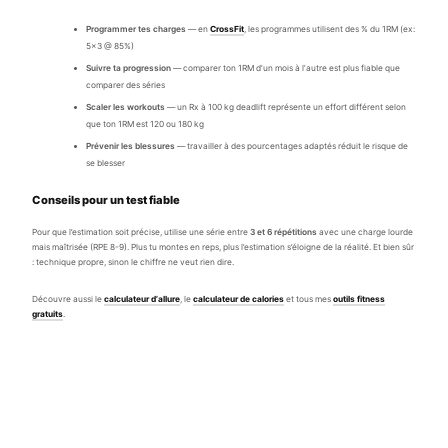
Programmer tes charges
— en
CrossFit
, les programmes utilisent des % du 1RM (ex:
5×3 @ 85%)
Suivre ta progression
— comparer ton 1RM d’un mois à l’autre est plus fiable que
comparer des séries
Scaler les workouts
— un Rx à 100 kg deadlift représente un effort différent selon
que ton 1RM est 120 ou 180 kg
Prévenir les blessures
— travailler à des pourcentages adaptés réduit le risque de
se blesser
Conseils pour un test fiable
Pour que l’estimation soit précise, utilise une série entre
3 et 6 répétitions
avec une charge lourde
mais maîtrisée (RPE 8-9). Plus tu montes en reps, plus l’estimation s’éloigne de la réalité. Et bien sûr
: technique propre, sinon le chiffre ne veut rien dire.
Découvre aussi le
calculateur d’allure
, le
calculateur de calories
et tous mes
outils fitness
gratuits
.