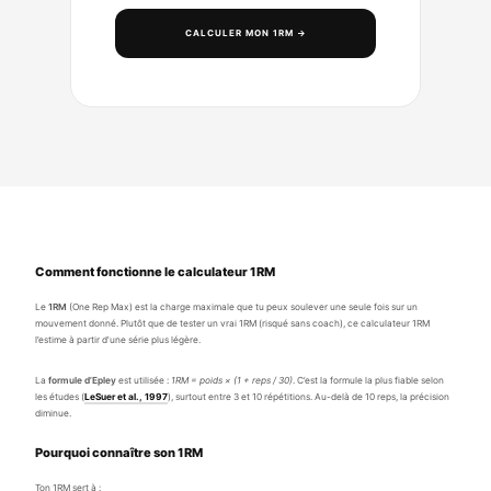
CALCULER MON 1RM →
Comment fonctionne le calculateur 1RM
Le
1RM
(One Rep Max) est la charge maximale que tu peux soulever une seule fois sur un
mouvement donné. Plutôt que de tester un vrai 1RM (risqué sans coach), ce calculateur 1RM
l’estime à partir d’une série plus légère.
La
formule d’Epley
est utilisée :
1RM = poids × (1 + reps / 30)
. C’est la formule la plus fiable selon
les études (
LeSuer et al., 1997
), surtout entre 3 et 10 répétitions. Au-delà de 10 reps, la précision
diminue.
Pourquoi connaître son 1RM
Ton 1RM sert à :