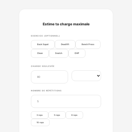
Estime ta charge maximale
EXERCICE (OPTIONNEL)
Back Squat
Deadlift
Bench Press
Clean
Snatch
OHP
CHARGE SOULEVÉE
NOMBRE DE RÉPÉTITIONS
3 reps
5 reps
8 reps
10 reps