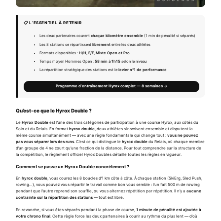
📋 L’ESSENTIEL À RETENIR
Les deux partenaires courent
chaque kilomètre ensemble
(1 min de pénalité si séparés)
Les 8 stations se répartissent
librement
entre les deux athlètes
Formats disponibles :
H/H, F/F, Mixte Open et Pro
Temps moyen Hommes Open :
58 min à 1h15
selon le niveau
La répartition stratégique des stations est le
levier n°1 de performance
Programme d’entraînement Hyrox complet — 8 semaines →
Qu’est-ce que le Hyrox Double ?
Le
Hyrox Double
est l’une des trois catégories de participation à une course Hyrox, aux côtés du
Solo et du Relais. En format
hyrox double
, deux athlètes s’inscrivent ensemble et disputent la
même course simultanément — avec une règle fondamentale qui change tout :
vous ne pouvez
pas vous séparer lors des runs
. C’est ce qui distingue le
hyrox double
du Relais, où chaque membre
d’un groupe de 4 ne court qu’une fraction de la distance. Pour tout comprendre sur la structure de
la compétition, le
règlement officiel Hyrox Doubles
détaille toutes les règles en vigueur.
Comment se passe un Hyrox Double concrètement ?
En
hyrox double
, vous courez les 8 boucles d’1 km côte à côte. À chaque station (SkiErg, Sled Push,
rowing…), vous pouvez vous répartir le travail comme bon vous semble : l’un fait 500 m de rowing
pendant que l’autre reprend son souffle, ou vous alternez répétition par répétition. Il n’y a
aucune
contrainte sur la répartition des stations
— tout est libre.
En revanche, si vous êtes séparés pendant la phase de course,
1 minute de pénalité est ajoutée à
votre chrono final
. Cette règle force les deux partenaires à courir au rythme du plus lent — d’où