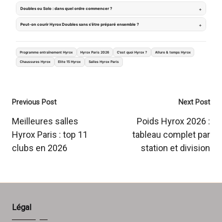
Doubles ou Solo : dans quel ordre commencer ?
Peut-on courir Hyrox Doubles sans s’être préparé ensemble ?
Programme entraînement Hyrox
Hyrox Paris 2026
C’est quoi Hyrox ?
Allure & temps Hyrox
Chaussures Hyrox
Elite 15 Hyrox
Salles Hyrox Paris
Post
Previous Post
Next Post
navigation
Meilleures salles
Poids Hyrox 2026 :
Hyrox Paris : top 11
tableau complet par
clubs en 2026
station et division
Légal