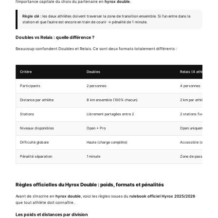
l’importance capitale du choix du partenaire en
hyrox double
.
Règle clé :
les deux athlètes doivent traverser la zone de transition ensemble. Si l’un entre dans la
station et que l’autre est encore en train de courir → pénalité de 1 minute.
Doubles vs Relais : quelle différence ?
Beaucoup confondent Doubles et Relais. Ce sont deux formats totalement différents :
Critère
Doubles
Relais (4 athlètes)
Participants
2 personnes
4 personnes
Distance par athlète
8 km ensemble (100% chacun)
2 km par athlète (25%
Stations
Librement partagées entre 2
2 stations fixes par at
Niveaux disponibles
Open + Pro
Open uniquement
Difficulté globale
Haute (charge complète)
Accessible (effort réd
Pénalité séparation
1 minute
Zone de passage oblig
Règles officielles du Hyrox Double : poids, formats et pénalités
Avant de s’inscrire en
hyrox double
, voici les règles issues du
rulebook officiel Hyrox 2025/2026
que tout athlète doit connaître.
Les poids et distances par division