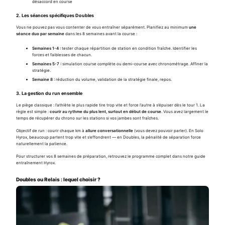
désaccord en course
2. Les séances spécifiques Doubles
Vous ne pouvez pas vous contenter de vous entraîner séparément. Planifiez au minimum
une
séance duo par semaine
dans les 8 semaines avant la course :
Semaines 1-4 :
tester chaque répartition de station en condition fraîche. Identifier les
forces et faiblesses de chacun.
Semaines 5-7 :
simulation course complète ou demi-course avec chronométrage. Affiner la
stratégie.
Semaine 8 :
réduction du volume, validation de la stratégie finale, repos.
3. La gestion du run ensemble
Le piège classique : l’athlète le plus rapide tire trop vite et force l’autre à s’épuiser dès le tour 1. La
règle est simple :
courir au rythme du plus lent, surtout en début de course
. Vous avez largement le
temps de récupérer du chrono sur les stations si vos jambes sont fraîches.
Objectif de run : courir chaque km à
allure conversationnelle
(vous devez pouvoir parler). En Solo
Hyrox, beaucoup partent trop vite et s’effondrent — en Doubles, la pénalité de séparation force
naturellement la patience.
Pour structurer vos 8 semaines de préparation, retrouvez le programme complet dans notre guide
entraînement Hyrox
.
Doubles ou Relais : lequel choisir ?