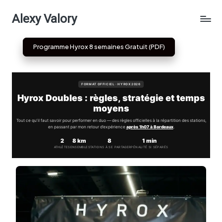
Alexy Valory
Skip
to
Programme Hyrox 8 semaines Gratuit (PDF)
content
FORMAT OFFICIEL · HYROX 2026
Hyrox Doubles : règles, stratégie et temps
moyens
Tout ce qu’il faut savoir pour performer en duo — des règles officielles à la répartition des stations,
en passant par mon retour d’expérience
après 1h07 à Bordeaux
.
2
8 km
8
1 min
ATHLÈTES
ENSEMBLE
STATIONS À SE PARTAGER
PÉNALITÉ SI SÉPARÉS