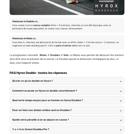
Choisissez le Doubles si…
Vous voulez vivre la
course complète
(8 km + 8 stations), cherchez un vrai défi physique, avez un
partenaire de niveau équivalent, et voulez vous classer sérieusement.
Choisissez le Relais si…
Vous êtes 4, cherchez une découverte du format avec un effort réduit (~2 km de course + 2 stations), ou
organisez un team-building sportif. C’est la
porte d’entrée
idéale vers le solo.
La progression naturelle :
Relais → Doubles → Solo
. Le Relais vous permet de découvrir les stations
sans être sous la pression de la course. Le Doubles ajoute la dimension stratégique du duo. Le
Solo, c’est l’objectif ultime.
FAQ Hyrox Double : toutes les réponses
Qu’est-ce qu’un double en Hyrox ?
Comment se passe un Hyrox en double concrètement ?
Quel est le temps moyen pour un homme en Hyrox Doubles ?
Peut-on faire une station entière seul en Doubles ?
Quelle est la pénalité si on se sépare en course ?
Y a-t-il un format Doubles Pro ?