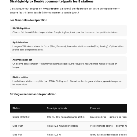
Stratégie Hyrox Double : comment répartir les 8 stations
C’est ici que tout se joue en
hyrox double
. La liberté de répartition est votre principal levier —
encore faut-il l’avoir testée à l’entraînement avant le jour J.
Les 3 modèles de répartition
50/50 Équilibré
Chacun fait la moitié de chaque station. Simple à gérer, idéal pour les duos avec des profils similaires.
Spécialisation
L’un gère 70% des stations de force (Sled, Farmers), l’autre les stations cardio (Ski, Rowing). Optimal si les
profils sont complémentaires.
Alternance par set
On alterne sans compter — l’un travaille pendant que l’autre récupère. Naturel mais moins efficace en
temps.
Station entière
L’un fait une station complète (ex : 1000m SkiErg seul). Risqué sur les longues stations, gain de temps sur
les transitions.
Stratégie recommandée par station
Station
Stratégie optimale
Pourquoi
SkiErg (1 000 m)
500 m / 500 m ou alternance 250 m
Épuise les bras — garder des ressources pou
Sled Push
Relais 12,5 m (un aller chacun)
Pic d’intensité courte — alterner maintient la
Sled Pull
Relais 12,5 m
Idem, évite l’acidose locale des ischio-jambi