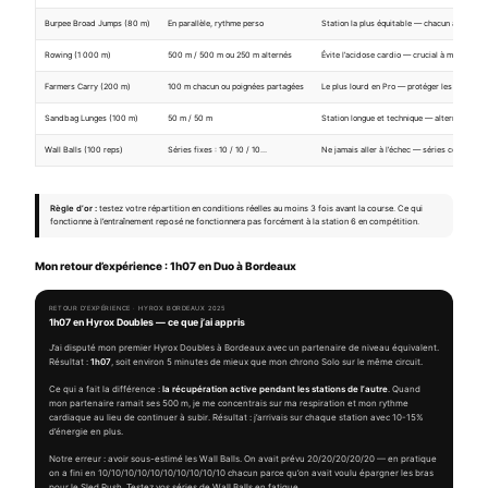
Burpee Broad Jumps (80 m)
En parallèle, rythme perso
Station la plus équitable — chacun avance à 
Rowing (1 000 m)
500 m / 500 m ou 250 m alternés
Évite l’acidose cardio — crucial à mi-course
Farmers Carry (200 m)
100 m chacun ou poignées partagées
Le plus lourd en Pro — protéger les avant-bra
Sandbag Lunges (100 m)
50 m / 50 m
Station longue et technique — alterner rédui
Wall Balls (100 reps)
Séries fixes : 10 / 10 / 10…
Ne jamais aller à l’échec — séries courtes et
Règle d’or :
testez votre répartition en conditions réelles au moins 3 fois avant la course. Ce qui
fonctionne à l’entraînement reposé ne fonctionnera pas forcément à la station 6 en compétition.
Mon retour d’expérience : 1h07 en Duo à Bordeaux
RETOUR D’EXPÉRIENCE · HYROX BORDEAUX 2025
1h07 en Hyrox Doubles — ce que j’ai appris
J’ai disputé mon premier Hyrox Doubles à Bordeaux avec un partenaire de niveau équivalent.
Résultat :
1h07
, soit environ 5 minutes de mieux que mon chrono Solo sur le même circuit.
Ce qui a fait la différence :
la récupération active pendant les stations de l’autre
. Quand
mon partenaire ramait ses 500 m, je me concentrais sur ma respiration et mon rythme
cardiaque au lieu de continuer à subir. Résultat : j’arrivais sur chaque station avec 10-15%
d’énergie en plus.
Notre erreur : avoir sous-estimé les Wall Balls. On avait prévu 20/20/20/20/20 — en pratique
on a fini en 10/10/10/10/10/10/10/10/10/10 chacun parce qu’on avait voulu épargner les bras
pour le Sled Push. Testez vos séries de Wall Balls en fatigue.