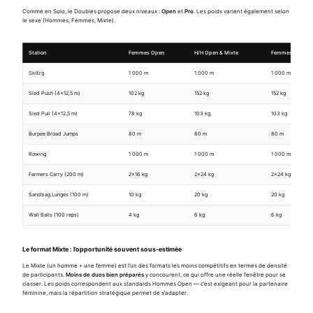
Comme en Solo, le Doubles propose deux niveaux :
Open
et
Pro
. Les poids varient également selon
le sexe (Hommes, Femmes, Mixte).
Station
Femmes Open
H/H Open & Mixte
Femmes Pro
SkiErg
1 000 m
1 000 m
1 000 m
Sled Push (4×12,5 m)
102 kg
152 kg
152 kg
Sled Pull (4×12,5 m)
78 kg
103 kg
103 kg
Burpee Broad Jumps
80 m
80 m
80 m
Rowing
1 000 m
1 000 m
1 000 m
Farmers Carry (200 m)
2×16 kg
2×24 kg
2×24 kg
Sandbag Lunges (100 m)
10 kg
20 kg
20 kg
Wall Balls (100 reps)
4 kg
6 kg
6 kg
Le format Mixte : l’opportunité souvent sous-estimée
Le Mixte (un homme + une femme) est l’un des formats les moins compétitifs en termes de densité
de participants.
Moins de duos bien préparés
y concourent, ce qui offre une réelle fenêtre pour se
classer. Les poids correspondent aux standards Hommes Open — c’est exigeant pour la partenaire
féminine, mais la répartition stratégique permet de s’adapter.