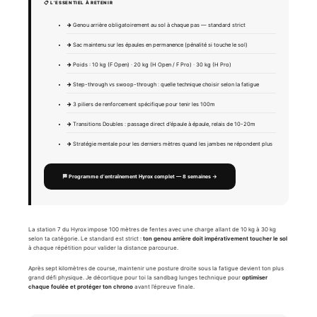
📋 L’ESSENTIEL À RETENIR
Genou arrière obligatoirement au sol à chaque pas — standard strict
Sac maintenu sur les épaules en permanence (pénalité si touche le sol)
Poids : 10 kg (F Open) · 20 kg (H Open / F Pro) · 30 kg (H Pro)
Step-through vs swoop-through : quelle technique choisir selon la fatigue
3 piliers de renforcement spécifique pour tenir les 100m
Transitions Doubles : passage direct d’épaule à épaule, relais de 10-20m
Stratégie mentale pour les derniers mètres quand les jambes ne répondent plus
🏁 Programme d’entraînement Hyrox complet — 8 semaines →
La station 7 du Hyrox impose 100 mètres de fentes avec une charge allant de 10 kg à 30 kg
selon ta catégorie. Le standard est strict :
ton genou arrière doit impérativement toucher le sol
à chaque répétition pour valider la distance parcourue.
Après sept kilomètres de course, maintenir une posture droite sous la fatigue devient ton plus
grand défi physique. Je décortique pour toi la sandbag lunges technique pour
optimiser
chaque foulée et protéger ton chrono
avant l’épreuve finale.