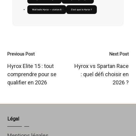
Wall balls Hyrox — station 8
C’est quoi le Hyrox ?
Post
Previous Post
Next Post
navigation
Hyrox Elite 15 : tout
Hyrox vs Spartan Race
comprendre pour se
: quel défi choisir en
qualifier en 2026
2026 ?
Légal
Mentions légales