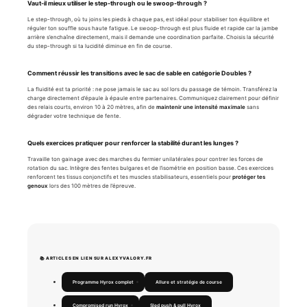
Vaut-il mieux utiliser le step-through ou le swoop-through ?
Le step-through, où tu joins les pieds à chaque pas, est idéal pour stabiliser ton équilibre et
réguler ton souffle sous haute fatigue. Le swoop-through est plus fluide et rapide car la jambe
arrière s’enchaîne directement, mais il demande une coordination parfaite. Choisis la sécurité
du step-through si ta lucidité diminue en fin de course.
Comment réussir les transitions avec le sac de sable en catégorie Doubles ?
La fluidité est ta priorité : ne pose jamais le sac au sol lors du passage de témoin. Transférez la
charge directement d’épaule à épaule entre partenaires. Communiquez clairement pour définir
des relais courts, environ 10 à 20 mètres, afin de
maintenir une intensité maximale
sans
dégrader votre technique de fente.
Quels exercices pratiquer pour renforcer la stabilité durant les lunges ?
Travaille ton gainage avec des marches du fermier unilatérales pour contrer les forces de
rotation du sac. Intègre des fentes bulgares et de l’isométrie en position basse. Ces exercices
renforcent tes tissus conjonctifs et tes muscles stabilisateurs, essentiels pour
protéger tes
genoux
lors des 100 mètres de l’épreuve.
📚 ARTICLES EN LIEN SUR ALEXYVALORY.FR
Programme Hyrox complet
Allure et stratégie de course
Compromised run Hyrox
Sled push & pull Hyrox