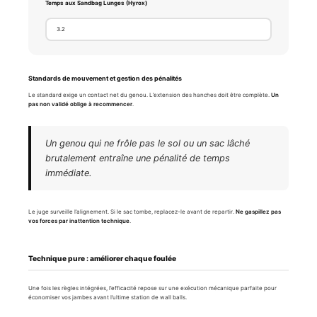
Temps aux Sandbag Lunges (Hyrox)
Standards de mouvement et gestion des pénalités
Le standard exige un contact net du genou. L’extension des hanches doit être complète.
Un
pas non validé oblige à recommencer
.
Un genou qui ne frôle pas le sol ou un sac lâché
brutalement entraîne une pénalité de temps
immédiate.
Le juge surveille l’alignement. Si le sac tombe, replacez-le avant de repartir.
Ne gaspillez pas
vos forces par inattention technique
.
Technique pure : améliorer chaque foulée
Une fois les règles intégrées, l’efficacité repose sur une exécution mécanique parfaite pour
économiser vos jambes avant l’ultime station de wall balls.