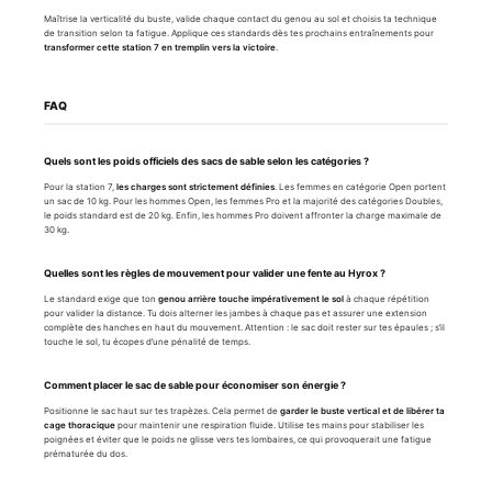
Maîtrise la verticalité du buste, valide chaque contact du genou au sol et choisis ta technique
de transition selon ta fatigue. Applique ces standards dès tes prochains entraînements pour
transformer cette station 7 en tremplin vers la victoire
.
FAQ
Quels sont les poids officiels des sacs de sable selon les catégories ?
Pour la station 7,
les charges sont strictement définies
. Les femmes en catégorie Open portent
un sac de 10 kg. Pour les hommes Open, les femmes Pro et la majorité des catégories Doubles,
le poids standard est de 20 kg. Enfin, les hommes Pro doivent affronter la charge maximale de
30 kg.
Quelles sont les règles de mouvement pour valider une fente au Hyrox ?
Le standard exige que ton
genou arrière touche impérativement le sol
à chaque répétition
pour valider la distance. Tu dois alterner les jambes à chaque pas et assurer une extension
complète des hanches en haut du mouvement. Attention : le sac doit rester sur tes épaules ; s’il
touche le sol, tu écopes d’une pénalité de temps.
Comment placer le sac de sable pour économiser son énergie ?
Positionne le sac haut sur tes trapèzes. Cela permet de
garder le buste vertical et de libérer ta
cage thoracique
pour maintenir une respiration fluide. Utilise tes mains pour stabiliser les
poignées et éviter que le poids ne glisse vers tes lombaires, ce qui provoquerait une fatigue
prématurée du dos.