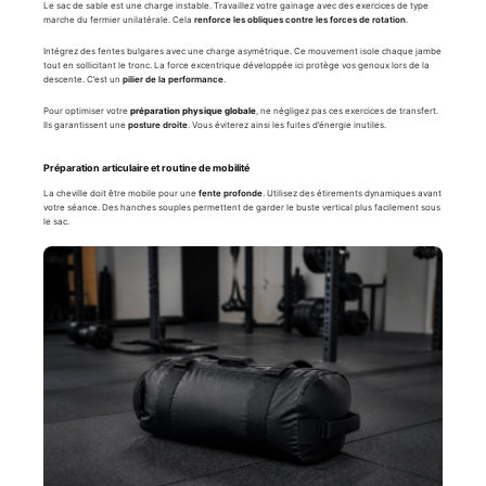
Le sac de sable est une charge instable. Travaillez votre gainage avec des exercices de type
marche du fermier unilatérale. Cela
renforce les obliques contre les forces de rotation
.
Intégrez des fentes bulgares avec une charge asymétrique. Ce mouvement isole chaque jambe
tout en sollicitant le tronc. La force excentrique développée ici protège vos genoux lors de la
descente. C’est un
pilier de la performance
.
Pour optimiser votre
préparation physique globale
, ne négligez pas ces exercices de transfert.
Ils garantissent une
posture droite
. Vous éviterez ainsi les fuites d’énergie inutiles.
Préparation articulaire et routine de mobilité
La cheville doit être mobile pour une
fente profonde
. Utilisez des étirements dynamiques avant
votre séance. Des hanches souples permettent de garder le buste vertical plus facilement sous
le sac.