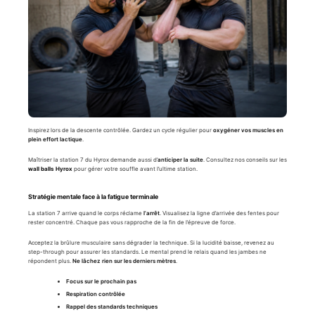
Inspirez lors de la descente contrôlée. Gardez un cycle régulier pour
oxygéner vos muscles en
plein effort lactique
.
Maîtriser la station 7 du Hyrox demande aussi d’
anticiper la suite
. Consultez nos conseils sur les
wall balls Hyrox
pour gérer votre souffle avant l’ultime station.
Stratégie mentale face à la fatigue terminale
La station 7 arrive quand le corps réclame
l’arrêt
. Visualisez la ligne d’arrivée des fentes pour
rester concentré. Chaque pas vous rapproche de la fin de l’épreuve de force.
Acceptez la brûlure musculaire sans dégrader la technique. Si la lucidité baisse, revenez au
step-through pour assurer les standards. Le mental prend le relais quand les jambes ne
répondent plus.
Ne lâchez rien sur les derniers mètres
.
Focus sur le prochain pas
Respiration contrôlée
Rappel des standards techniques