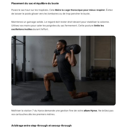
Placement du sac et équilibre du buste
Posez le sac haut sur les trapèzes. Cela
libère la cage thoracique pour mieux respirer
. Évitez
de laisser le poids glisser vers les lombaires ou de trop pencher le buste.
Maintenez un gainage solide. Le regard doit rester droit devant pour stabiliser la colonne.
Utilisez vos mains pour caler les poignées du sac fermement. Cette posture
limite les
oscillations inutiles
durant l’effort.
Maîtriser la station 7 du Hyrox demande une gestion fine de votre
allure Hyrox
. Ne brûlez pas
vos cartouches dès les premiers mètres.
Arbitrage entre step-through et swoop-through