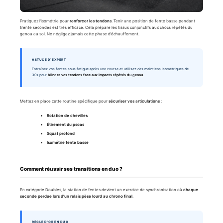
Pratiquez l’isométrie pour
renforcer les tendons
. Tenir une position de fente basse pendant
trente secondes est très efficace. Cela prépare les tissus conjonctifs aux chocs répétés du
genou au sol. Ne négligez jamais cette phase d’échauffement.
ASTUCE D’EXPERT
Entraînez vos fentes sous fatigue après une course et utilisez des maintiens isométriques de
30s pour
blinder vos tendons face aux impacts répétés du genou
.
Mettez en place cette routine spécifique pour
sécuriser vos articulations
:
Rotation de chevilles
Étirement du psoas
Squat profond
Isométrie fente basse
Comment réussir ses transitions en duo ?
En catégorie Doubles, la station de fentes devient un exercice de synchronisation où
chaque
seconde perdue lors d’un relais pèse lourd au chrono final
.
RÈGLE D’OR EN DUO