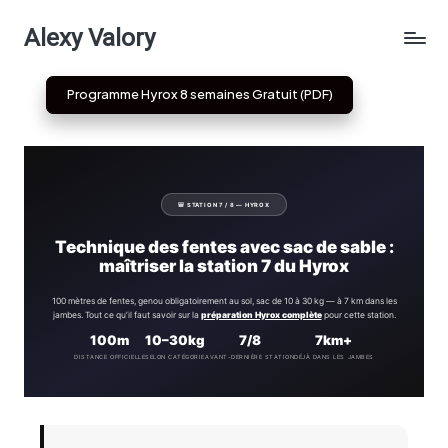
Alexy Valory
Skip
to
Programme Hyrox 8 semaines Gratuit (PDF)
content
🎒 STATION 7 / 8 — HYROX
Technique des fentes avec sac de sable :
maîtriser la station 7 du Hyrox
100 mètres de fentes, genou obligatoirement au sol, sac de 10 à 30 kg — à 7 km dans les
jambes. Tout ce qu’il faut savoir sur la
préparation Hyrox complète
pour cette station.
100m
10–30kg
7/8
7km+
DISTANCE OFFICIELLE
SELON CATÉGORIE
AVANT-DERNIÈRE STATION
DÉJÀ DANS LES JAMBES