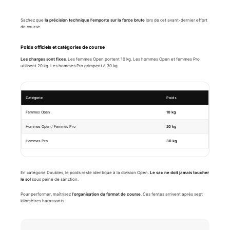
Sachez que
la précision technique l’emporte sur la force brute
lors de cet avant-dernier effort
de course.
Poids officiels et catégories de course
Les charges sont fixes
. Les femmes Open portent 10 kg. Les hommes Open et femmes Pro
utilisent 20 kg. Les hommes Pro grimpent à 30 kg.
Catégorie
Poids
Femmes Open
10 kg
Hommes Open / Femmes Pro
20 kg
Hommes Pro
30 kg
En catégorie Doubles, le poids reste identique à la division Open.
Le sac ne doit jamais toucher
le sol
sous peine de sanction.
Pour performer, maîtrisez
l’organisation du format de course
. Ces fentes arrivent après sept
kilomètres harassants.