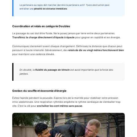
Le partenaire au repos doit marcher derrière le partenaire actif. Toute obstruction peut
entraîner une
pénalité de distance immédiate
.
Coordination et relais en catégorie Doubles
Le passage du sac doit être fluide. Ne le posez jamais par terre entre deux partenaires.
Transférez la charge directement d’épaule à épaule
pour gagner en rapidité et en énergie.
Communiquez clairement avant chaque changement. Définissez la distance que chacun peut
parcourir à haute intensité. Généralement, des
relais de dix ou vingt mètres fonctionnent bien
pour maintenir une cadence élevée.
En double, la
fluidité du passage de témoin
est aussi importante que la force des
jambes.
Gestion du souffle et économie d’énergie
Évitez l’apnée pendant la poussée. Expirez lors de la montée pour stabiliser votre pression
intra-abdominale. Une respiration rythmée empêche le rythme cardiaque de s’emballer trop
vite. C’est la clé pour
enchaîner les cent mètres sans pause
.