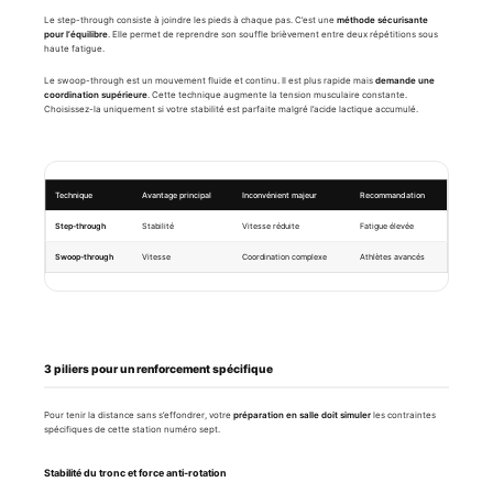
Le step-through consiste à joindre les pieds à chaque pas. C’est une
méthode sécurisante
pour l’équilibre
. Elle permet de reprendre son souffle brièvement entre deux répétitions sous
haute fatigue.
Le swoop-through est un mouvement fluide et continu. Il est plus rapide mais
demande une
coordination supérieure
. Cette technique augmente la tension musculaire constante.
Choisissez-la uniquement si votre stabilité est parfaite malgré l’acide lactique accumulé.
Technique
Avantage principal
Inconvénient majeur
Recommandation
Step-through
Stabilité
Vitesse réduite
Fatigue élevée
Swoop-through
Vitesse
Coordination complexe
Athlètes avancés
3 piliers pour un renforcement spécifique
Pour tenir la distance sans s’effondrer, votre
préparation en salle doit simuler
les contraintes
spécifiques de cette station numéro sept.
Stabilité du tronc et force anti-rotation