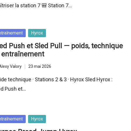
triser la station 7 🎒 Station 7…
sted
ntraînement
Hyrox
ed Push et Sled Pull — poids, technique
 entraînement
Alexy Valory
23 mai 2026
ted
de technique · Stations 2 & 3 · Hyrox Sled Hyrox :
ed Push et…
sted
ntraînement
Hyrox