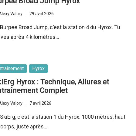
urpee Broad Jump Hyrox
Alexy Valory
29 avril 2026
ted
 Burpee Broad Jump, c'est la station 4 du Hyrox. Tu
rives après 4 kilomètres…
sted
ntraînement
Hyrox
iErg Hyrox : Technique, Allures et
ntraînement Complet
Alexy Valory
7 avril 2026
ted
SkiErg, c'est la station 1 du Hyrox. 1000 mètres, haut
 corps, juste après…