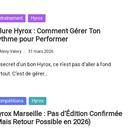
sted
ntraînement
Hyrox
lure Hyrox : Comment Gérer Ton
ythme pour Performer
Alexy Valory
31 mars 2026
ted
secret d'un bon Hyrox, ce n'est pas d'aller à fond
rtout. C'est de gérer…
sted
ompétitions
Hyrox
rox Marseille : Pas d’Édition Confirmée
ais Retour Possible en 2026)