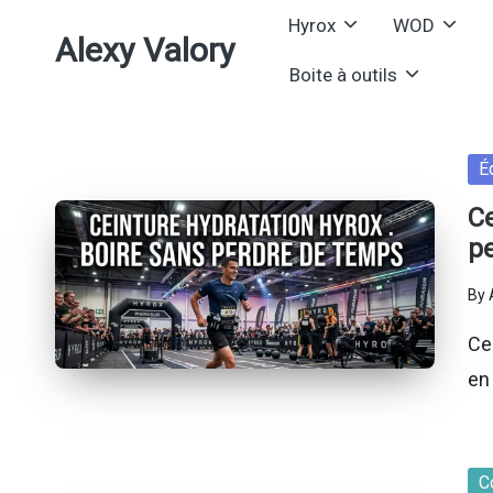
Hyrox
WOD
Alexy Valory
Skip
Boite à outils
to
content
Po
É
in
Ce
p
By
Pos
by
Ce
en
Po
C