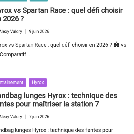
rox vs Spartan Race : quel défi choisir
 2026 ?
Alexy Valory
9 juin 2026
ted
ox vs Spartan Race : quel défi choisir en 2026 ? 🏟️ vs
 Comparatif…
sted
ntraînement
Hyrox
ndbag lunges Hyrox : technique des
ntes pour maîtriser la station 7
Alexy Valory
7 juin 2026
ted
ndbag lunges Hyrox : technique des fentes pour