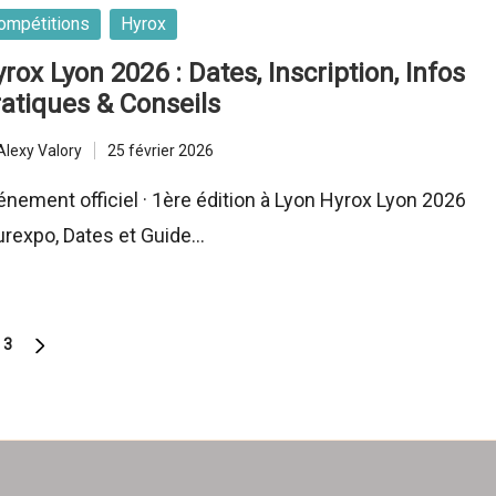
sted
ompétitions
Hyrox
rox Lyon 2026 : Dates, Inscription, Infos
atiques & Conseils
Alexy Valory
25 février 2026
ted
énement officiel · 1ère édition à Lyon Hyrox Lyon 2026
Eurexpo, Dates et Guide…
3
NEXT
PAGE