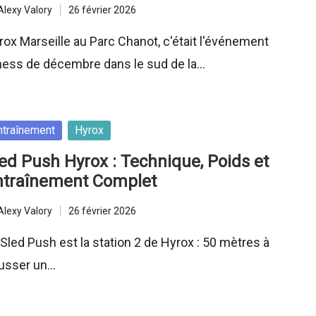
Alexy Valory
26 février 2026
ted
rox Marseille au Parc Chanot, c'était l'événement
tness de décembre dans le sud de la…
sted
ntraînement
Hyrox
ed Push Hyrox : Technique, Poids et
ntraînement Complet
Alexy Valory
26 février 2026
ted
 Sled Push est la station 2 de Hyrox : 50 mètres à
usser un…