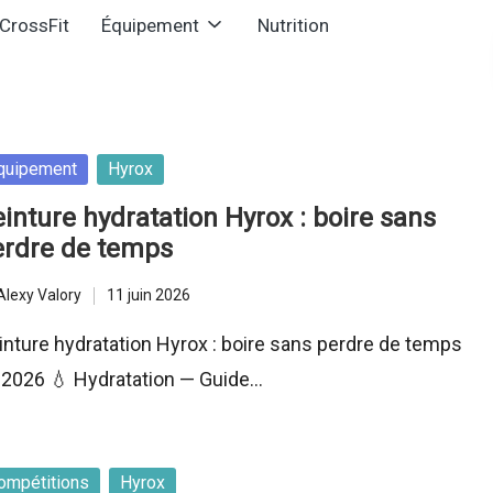
CrossFit
Équipement
Nutrition
sted
quipement
Hyrox
inture hydratation Hyrox : boire sans
erdre de temps
Alexy Valory
11 juin 2026
ted
inture hydratation Hyrox : boire sans perdre de temps
 2026 💧 Hydratation — Guide…
sted
ompétitions
Hyrox