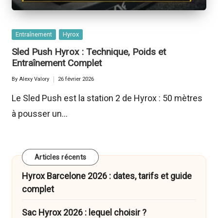
Posted
Entraînement
Hyrox
in
Sled Push Hyrox : Technique, Poids et
Entraînement Complet
By
Alexy Valory
26 février 2026
Posted
by
Le Sled Push est la station 2 de Hyrox : 50 mètres
à pousser un…
Articles récents
Hyrox Barcelone 2026 : dates, tarifs et guide
complet
Sac Hyrox 2026 : lequel choisir ?